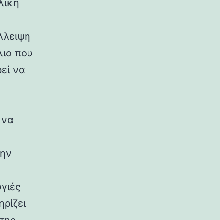
λική
λλειψη
λιο που
εί να
 να
την
υγιές
ηρίζει