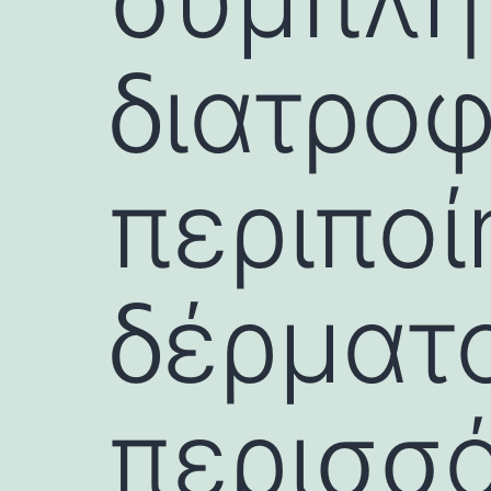
διατροφ
περιποί
δέρματ
περισσ