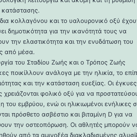
σολογική λειτουργία και ακόμη και τη ρύθμιση
 κατάστασης.
ίδια κολλαγόνου και το υαλουρονικό οξύ έχου
ει δημοτικότητα για την ικανότητά τους να
ουν την ελαστικότητα και την ενυδάτωση του
ς από μέσα.
υργία του Σταδίου Ζωής και ο Τρόπος Ζωής
κες ποικίλλουν ανάλογα με την ηλικία, το επί
ιότητας και την κατάσταση ευεξίας. Οι έγκυες
ς χρειάζονται φολικό οξύ για να προστατεύσο
η του εμβρύου, ενώ οι ηλικιωμένοι ενήλικες 
ται πρόσθετο ασβέστιο και βιταμίνη D για να
ουν την οστεοπόρωση. Οι αθλητές μπορούν ν
θούν από τα αμινοξέα διακλαδισμένης αλυσί