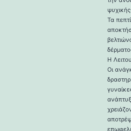
την ανο
ψυχικής
Τα πεπτ
αποκτήσ
βελτιών
δέρματο
Η Λειτο
Οι ανάγ
δραστηρ
γυναίκε
ανάπτυξ
χρειάζον
αποτρέψ
επωφελη