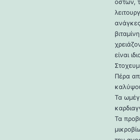
οστών, 
λειτουργ
ανάγκες
βιταμίν
χρειάζο
είναι ιδ
Στοχευμ
Πέρα απ
καλύψου
Τα ωμέγ
καρδιαγ
Τα προβ
μικροβί