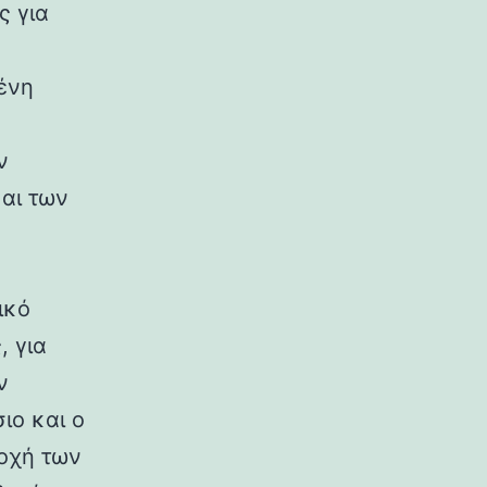
ς για
ένη
ν
αι των
ικό
, για
ν
ιο και ο
τοχή των