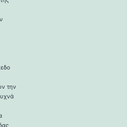
 της
ν
πεδο
υν την
συχνά
α
δας