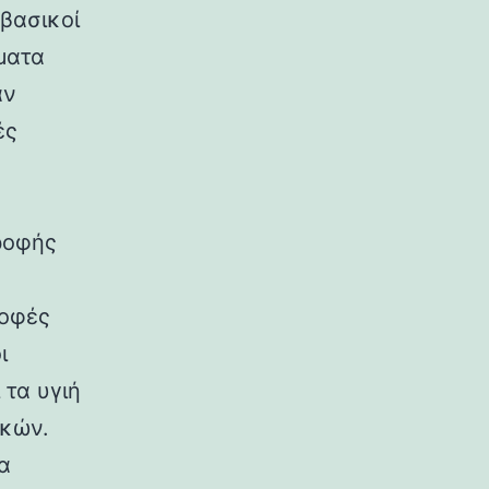
 βασικοί
ματα
αν
ές
ροφής
ροφές
ι
 τα υγιή
ικών.
α