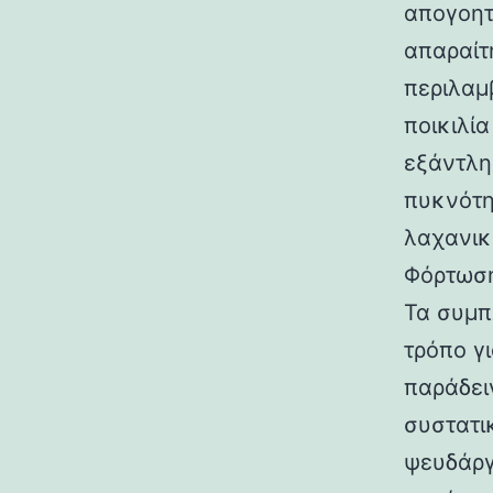
απογοητ
απαραίτ
περιλαμ
ποικιλία
εξάντλη
πυκνότη
λαχανικ
Φόρτωση
Τα συμπ
τρόπο γι
παράδει
συστατικ
ψευδάργ