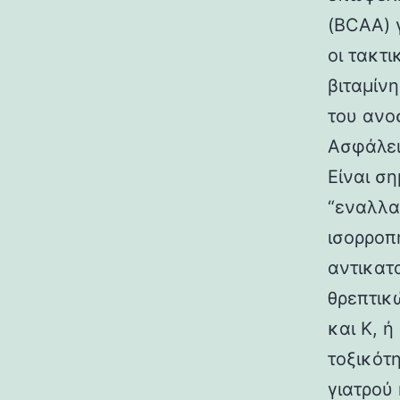
(BCAA) 
οι τακτ
βιταμίν
του ανο
Ασφάλει
Είναι σ
“εναλλα
ισορροπ
αντικατ
θρεπτικ
και K, 
τοξικότ
γιατρού