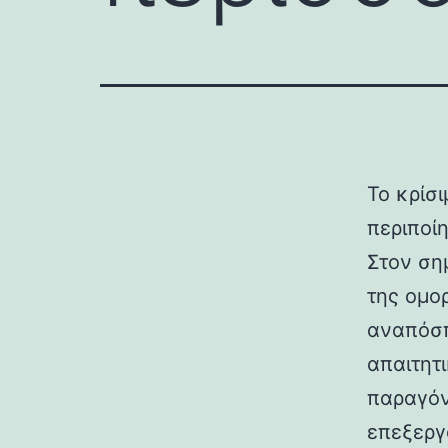
Το κρίσ
περιποί
Στον ση
της ομορ
αναπόσπ
απαιτητ
παραγόν
επεξεργ