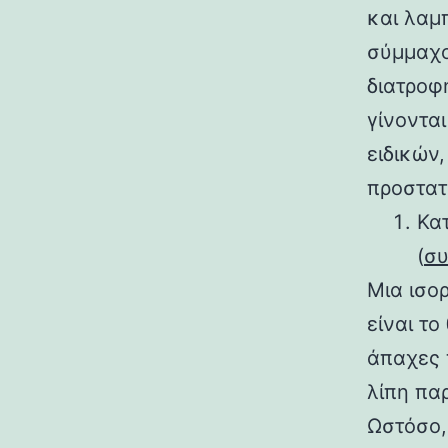
και λαμ
σύμμαχο
διατροφ
γίνοντα
ειδικών,
προστατ
Κα
(
συ
Μια ισο
είναι το
άπαχες 
λίπη πα
Ωστόσο,