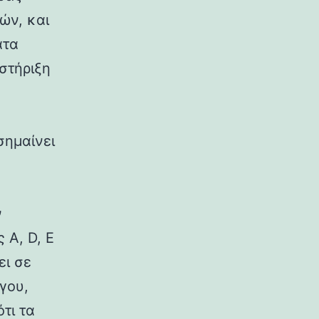
ών, και
ατα
στήριξη
σημαίνει
ν
 A, D, E
ει σε
γου,
τι τα