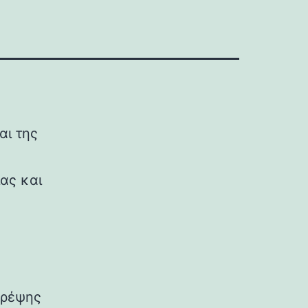
αι της
ας και
ς
θρέψης